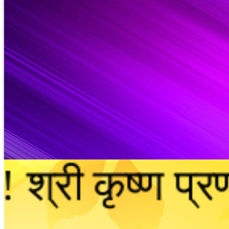
ामी परमानन्द धा